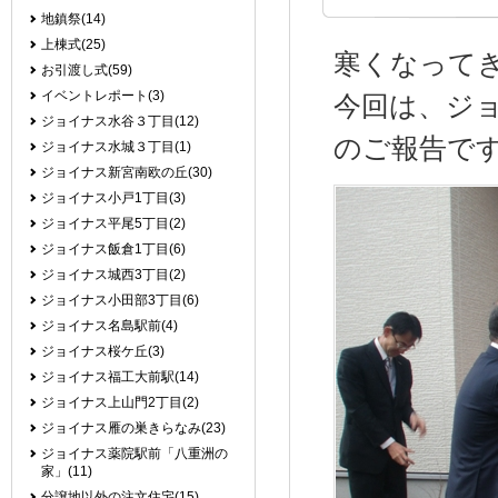
地鎮祭(14)
上棟式(25)
寒くなって
お引渡し式(59)
イベントレポート(3)
今回は、ジ
ジョイナス水谷３丁目(12)
のご報告です
ジョイナス水城３丁目(1)
ジョイナス新宮南欧の丘(30)
ジョイナス小戸1丁目(3)
ジョイナス平尾5丁目(2)
ジョイナス飯倉1丁目(6)
ジョイナス城西3丁目(2)
ジョイナス小田部3丁目(6)
ジョイナス名島駅前(4)
ジョイナス桜ケ丘(3)
ジョイナス福工大前駅(14)
ジョイナス上山門2丁目(2)
ジョイナス雁の巣きらなみ(23)
ジョイナス薬院駅前「八重洲の
家」(11)
分譲地以外の注文住宅(15)