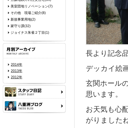
美室団地リノベーション(7)
その他 現場ご紹介(8)
新規事業用地(2)
家守り課(32)
ジョイナス朱雀２丁目(1)
長より記念
2014年
デッカイ絵
2013年
2012年
玄関ホール
思います。
お天気も心
がりましたね