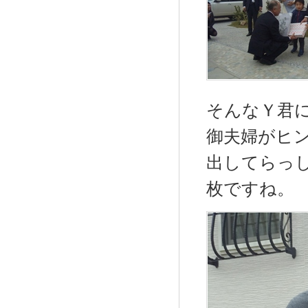
そんなＹ君
御夫婦がヒ
出してらっ
枚ですね。