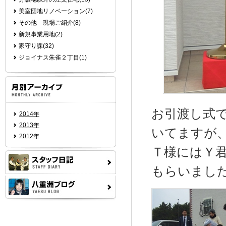
美室団地リノベーション(7)
その他 現場ご紹介(8)
新規事業用地(2)
家守り課(32)
ジョイナス朱雀２丁目(1)
お引渡し式
2014年
2013年
いてますが
2012年
Ｔ様にはＹ
もらいまし