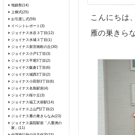
地鎮祭(14)
上棟式(25)
こんにちは
お引渡し式(59)
イベントレポート(3)
雁の巣きら
ジョイナス水谷３丁目(12)
ジョイナス水城３丁目(1)
ジョイナス新宮南欧の丘(30)
ジョイナス小戸1丁目(3)
ジョイナス平尾5丁目(2)
ジョイナス飯倉1丁目(6)
ジョイナス城西3丁目(2)
ジョイナス小田部3丁目(6)
ジョイナス名島駅前(4)
ジョイナス桜ケ丘(3)
ジョイナス福工大前駅(14)
ジョイナス上山門2丁目(2)
ジョイナス雁の巣きらなみ(23)
ジョイナス薬院駅前「八重洲の
家」(11)
分譲地以外の注文住宅(15)