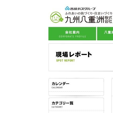
企業理念
八
会社概要
住ま
事業紹介
住
社会貢献活動
子育
スタッフ紹介
西部ガスグループ