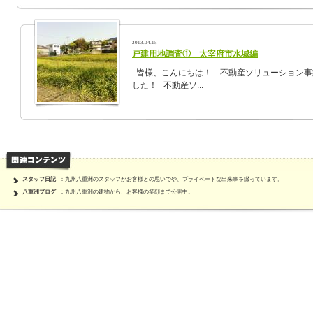
2013.04.15
戸建用地調査① 太宰府市水城編
皆様、こんにちは！ 不動産ソリューション事
した！ 不動産ソ...
スタッフ日記
：九州八重洲のスタッフがお客様との思いでや、プライベートな出来事を綴っています。
八重洲ブログ
：九州八重洲の建物から、お客様の笑顔まで公開中。