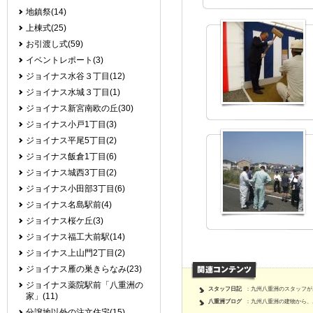
地鎮祭(14)
上棟式(25)
お引渡し式(59)
イベントレポート(3)
ジョイナス水谷３丁目(12)
ジョイナス水城３丁目(1)
ジョイナス新宮南欧の丘(30)
ジョイナス小戸1丁目(3)
ジョイナス平尾5丁目(2)
ジョイナス飯倉1丁目(6)
ジョイナス城西3丁目(2)
ジョイナス小田部3丁目(6)
ジョイナス名島駅前(4)
ジョイナス桜ケ丘(3)
ジョイナス福工大前駅(14)
ジョイナス上山門2丁目(2)
ジョイナス雁の巣きらなみ(23)
ジョイナス薬院駅前「八重洲の
スタッフ日記
：九州八重洲のスタッフが
家」(11)
八重洲ブログ
：九州八重洲の建物から、
分譲地以外の注文住宅(15)