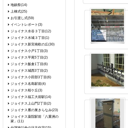
地鎮祭(14)
上棟式(25)
お引渡し式(59)
イベントレポート(3)
ジョイナス水谷３丁目(12)
ジョイナス水城３丁目(1)
ジョイナス新宮南欧の丘(30)
ジョイナス小戸1丁目(3)
ジョイナス平尾5丁目(2)
ジョイナス飯倉1丁目(6)
ジョイナス城西3丁目(2)
ジョイナス小田部3丁目(6)
ジョイナス名島駅前(4)
ジョイナス桜ケ丘(3)
ジョイナス福工大前駅(14)
ジョイナス上山門2丁目(2)
ジョイナス雁の巣きらなみ(23)
ジョイナス薬院駅前「八重洲の
家」(11)
分譲地以外の注文住宅(15)