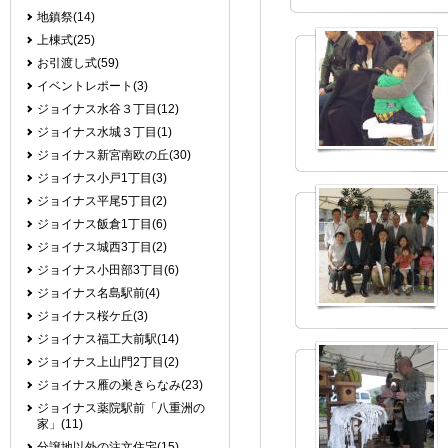
地鎮祭(14)
上棟式(25)
お引渡し式(59)
イベントレポート(3)
ジョイナス水谷３丁目(12)
ジョイナス水城３丁目(1)
ジョイナス新宮南欧の丘(30)
ジョイナス小戸1丁目(3)
ジョイナス平尾5丁目(2)
ジョイナス飯倉1丁目(6)
ジョイナス城西3丁目(2)
ジョイナス小田部3丁目(6)
ジョイナス名島駅前(4)
ジョイナス桜ケ丘(3)
ジョイナス福工大前駅(14)
ジョイナス上山門2丁目(2)
ジョイナス雁の巣きらなみ(23)
ジョイナス薬院駅前「八重洲の
家」(11)
分譲地以外の注文住宅(15)